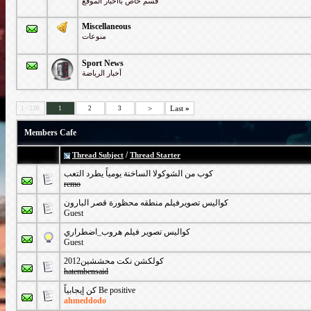
قسم خاص بااخبار الموقع
Miscellaneous
منوعات
Sport News
أخبار الرياضة
>
Last
»
1 - 230
1
2
3
Members Cafe
/
Thread Subject
Thread Starter
كوب من الشوكولا الساخنة يومياً يطرد التعب
remo
كواليس تصويرفيلم منطقه محظورة قصر البارون
Guest
كواليس تصوير فيلم هروب_اضطراري
Guest
كولكشن نكت محششين2012
hatembensaid
كن إيجابياً Be positive
ahmeddodo