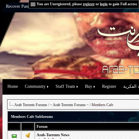
You are Unregistered, please
register
or
login
to gain Full access
Recover Password:
via Email
|
via Question
Home
Community
Staff Team
Buy
Register
 الفكرية
Arab Torrents Forums
/
~ Arab Torrents Forums ~
/ Members Cafe
Members Cafe Subforums
Forum
Arab-Torrents News