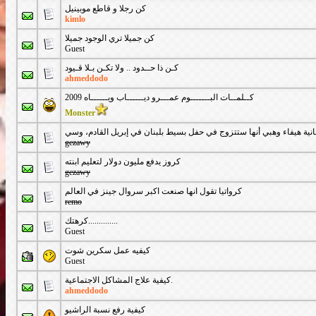
كن رجلا و قاطع موبينيل
kimlo
كن جميلا تري الوجود جميلا
Guest
كـن ذا حــدود .. ولا تكـن بـلا قـيود
ahmeddodo
كــلمــات البـــــــوم عمـــرو ديــــــاب ويــــــاه 2009
Monster
نانية هيفاء وهبي أنها ستتزوج في حفل بسيط بلبنان في إبريل القادم، وسي
gezawy
كروز يدفع مليون دولار لتعليم ابنته
gezawy
كرواتيا تقول انها صنعت اكبر سروال جينز في العالم
remo
كرهتك..............
Guest
كيفيه عمل سكرين شوت
Guest
كيفية علاج المشاكل الاجتماعية.
ahmeddodo
كيفية رفع نسبة الراشيو