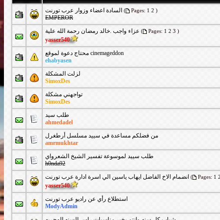
السادة اعضاء وزوار عرب تورنت
(
Pages:
1
2
)
EMPEROR
عزاء واجب .خالد رمضان رحمة الله علية
(
Pages:
1
2
3
)
yasser540
محتاج دعوة لموقع cinemageddon
ehabyasen
لزلت المشكلة
SimoxDes
تواجهني مشكلة
SimoxDes
طلب سيد
ahmedadel
من فضلكم مساعدة في سييد مسلسل أرطغرل
amrmukhtar
طلب سييد لموسوعة تفسير الشيخ الشعرواي
h0nda92
انضمام الاخ الفاضل ايهاب ياسين الي اسرة ادارة عرب تورنت
(
Pages:
1
yasser540
استطلاع رأي عن راديو عرب تورنت
ModyAdmin
شباب كل سنه وانتم بخير مناسبات راس السنه الهجريه