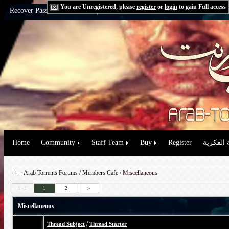
You are Unregistered, please
register
or
login
to gain Full access
Recover Password:
via Email
|
via Question
Home
Community
Staff Team
Buy
Register
 الفكرية
Arab Torrents Forums
/
Members Cafe
/ Miscellaneous
>
1 - 2
1
2
Miscellaneous
/
Thread Subject
Thread Starter