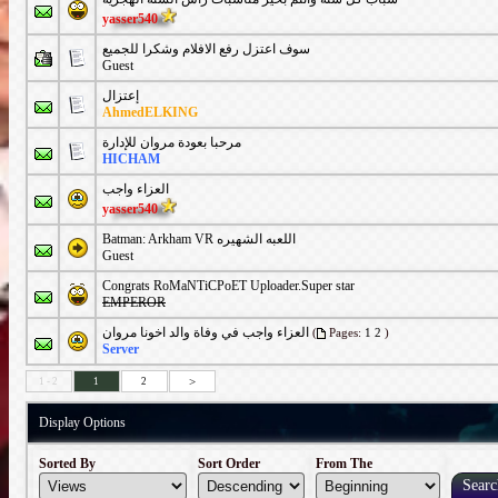
yasser540
سوف اعتزل رفع الافلام وشكرا للجميع
Guest
إعتزال
AhmedELKING
مرحبا بعودة مروان للإدارة
HICHAM
العزاء واجب
yasser540
Batman: Arkham VR اللعبه الشهيره
Guest
Congrats RoMaNTiCPoET Uploader.Super star
EMPEROR
العزاء واجب في وفاة والد اخونا مروان
(
Pages:
1
2
)
Server
>
1 - 2
1
2
Display Options
Sorted By
Sort Order
From The