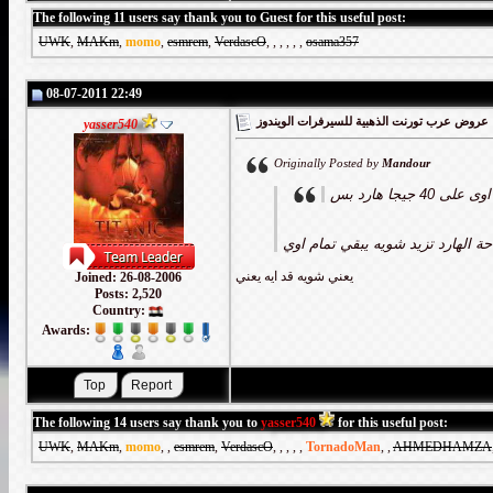
The following 11 users say thank you to Guest for this useful post:
UWK
,
MAKm
,
momo
,
esmrem
,
VerdascO
,
,
,
,
,
,
osama357
08-07-2011 22:49
عروض عرب تورنت الذهبية للسيرفرات الويندوز
yasser540
Originally Posted by
Mandour
40 جيجا هارد بس
ة الهارد تزيد شويه يبقي تمام اوي
يعني شويه قد ايه يعني
Joined: 26-08-2006
Posts: 2,520
Country:
Awards:
The following 14 users say thank you to
yasser540
for this useful post:
UWK
,
MAKm
,
momo
,
,
esmrem
,
VerdascO
,
,
,
,
,
TornadoMan
,
,
AHMEDHAMZA