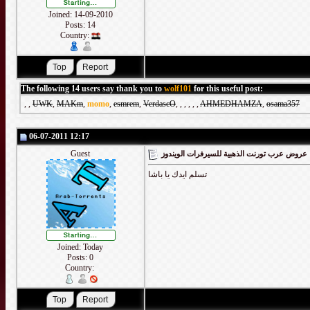
Joined: 14-09-2010
Posts: 14
Country:
The following 14 users say thank you to
wolf101
for this useful post:
,
,
UWK
,
MAKm
,
momo
,
esmrem
,
VerdascO
,
,
,
,
,
,
AHMEDHAMZA
,
osama357
06-07-2011 12:17
Guest
عروض عرب تورنت الذهبية للسيرفرات الويندوز
تسلم ايدك يا باشا
Joined: Today
Posts: 0
Country: