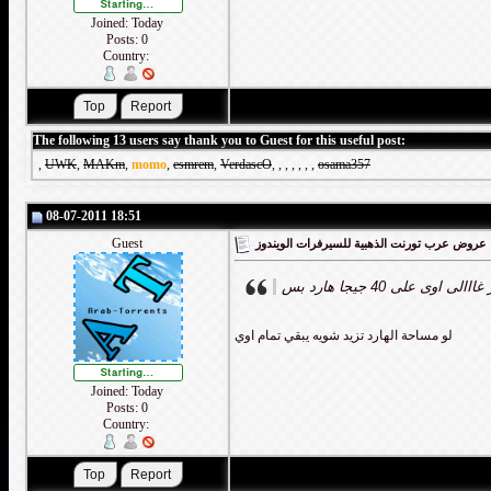
Joined: Today
Posts: 0
Country:
The following 13 users say thank you to Guest for this useful post:
,
UWK
,
MAKm
,
momo
,
esmrem
,
VerdascO
,
,
,
,
,
,
,
osama357
08-07-2011 18:51
Guest
عروض عرب تورنت الذهبية للسيرفرات الويندوز
الى اوى على 40 جيجا هارد بس
لو مساحة الهارد تزيد شويه يبقي تمام اوي
Joined: Today
Posts: 0
Country: