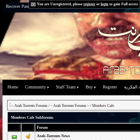
You are Unregistered, please
register
or
login
to gain Full access
Recover Password:
via Email
|
via Question
Home
Community
Staff Team
Buy
Register
 الفكرية
Arab Torrents Forums
/
~ Arab Torrents Forums ~
/ Members Cafe
Members Cafe Subforums
Forum
Arab-Torrents News