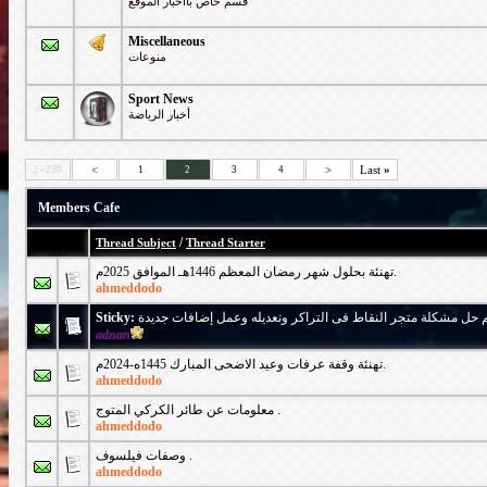
قسم خاص بااخبار الموقع
Miscellaneous
منوعات
Sport News
أخبار الرياضة
<
>
Last
»
2 - 230
1
2
3
4
Members Cafe
/
Thread Subject
Thread Starter
تهنئة بحلول شهر رمضان المعظم 1446هـ الموافق 2025م.
ahmeddodo
Sticky:
 حل مشكلة متجر النقاط فى التراكر وتعديله وعمل إضافات جديدة
adnan
تهنئة وقفة عرفات وعيد الاضحى المبارك 1445ه-2024م.
ahmeddodo
معلومات عن طائر الكركي المتوج .
ahmeddodo
وصفات فيلسوف .
ahmeddodo