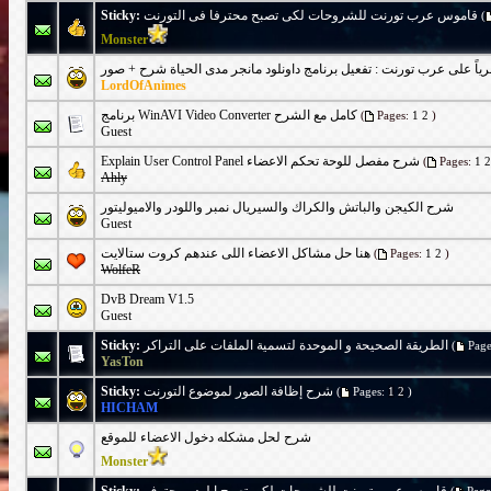
Sticky:
قاموس عرب تورنت للشروحات لكى تصبح محترفا فى التورنت
(
Monster
اً على عرب تورنت : تفعيل برنامج داونلود مانجر مدى الحياة شرح + صور
LordOfAnimes
برنامج WinAVI Video Converter كامل مع الشرح
(
Pages:
1
2
)
Guest
Explain User Control Panel شرح مفصل للوحة تحكم الاعضاء
(
Pages:
1
2
Ahly
شرح الكيجن والباتش والكراك والسيريال نمبر واللودر والاميوليتور
Guest
هنا حل مشاكل الاعضاء اللى عندهم كروت ستالايت
(
Pages:
1
2
)
WolfeR
DvB Dream V1.5
Guest
Sticky:
الطريقة الصحيحة و الموحدة لتسمية الملفات على التراكر
(
Page
YasTon
Sticky:
شرح إظافة الصور لموضوع التورنت
(
Pages:
1
2
)
HICHAM
شرح لحل مشكله دخول الاعضاء للموقع
Monster