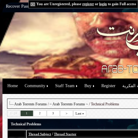
You are Unregistered, please
register
or
login
to gain Full access
Recover Password:
via Email
|
via Question
Home
Community
Staff Team
Buy
Register
 الفكرية
Arab Torrents Forums
/
~ Arab Torrents Forums ~
/ Technical Problems
>
Last
»
1 - 24
1
2
3
Technical Problems
/
Thread Subject
Thread Starter