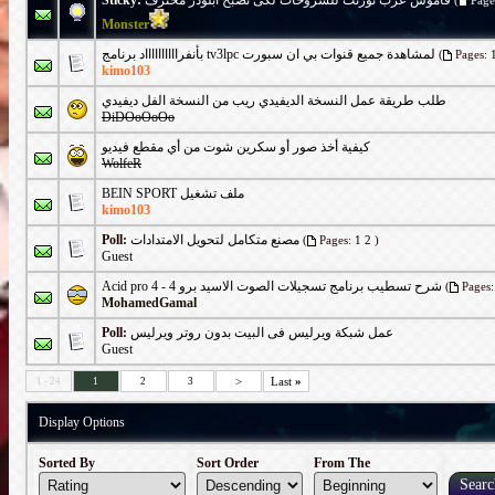
Sticky:
قاموس عرب تورنت للشروحات لكى تصبح ابلودر محترف
(
Page
Monster
بأنفرااااااااااد برنامج tv3lpc لمشاهدة جميع قنوات بي ان سبورت
(
Pages:
kimo103
طلب طريقة عمل النسخة الديفيدي ريب من النسخة الفل ديفيدي
DiDOoOoOo
كيفية أخذ صور أو سكرين شوت من أي مقطع فيديو
WolfeR
BEIN SPORT ملف تشغيل
kimo103
Poll:
مصنع متكامل لتحويل الامتدادات
(
Pages:
1
2
)
Guest
Acid pro 4 - شرح تسطيب برنامج تسجيلات الصوت الاسيد برو 4
(
Pages
MohamedGamal
Poll:
عمل شبكة ويرليس فى البيت بدون روتر ويرليس
Guest
>
Last
»
1 - 24
1
2
3
Display Options
Sorted By
Sort Order
From The