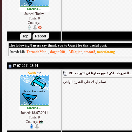
Joined: Today
Posts: 0
Country:
The following 8 users say thank you to Guest for this useful post:
hamde14b
,
TornadoMan
,
,
dogan000
,
,
AlNajjar
,
amaar3
,
nacerfatang
17-07-2011 23:44
Souls
RE: لشروحات لكى تصبح محترفا فى التورنت
تسلم أيدك على الشرح الوافى
Joined: 18-07-2011
Posts: 9
Country: