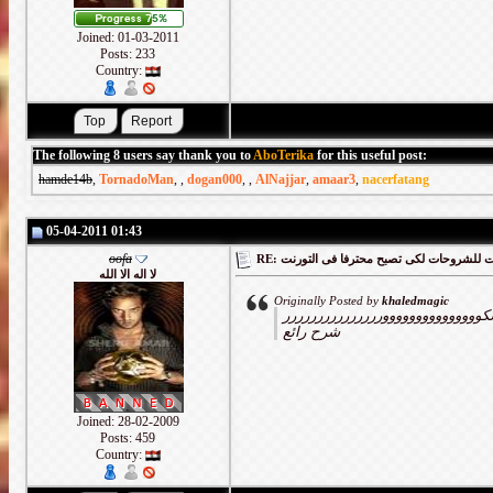
Joined: 01-03-2011
Posts: 233
Country:
The following 8 users say thank you to
AboTerika
for this useful post:
hamde14b
,
TornadoMan
,
,
dogan000
,
,
AlNajjar
,
amaar3
,
nacerfatang
05-04-2011 01:43
oofa
RE: لشروحات لكى تصبح محترفا فى التورنت
لا اله الا الله
Originally Posted by
khaledmagic
وووووووووووووووررررررررررررررر
شرح رائع
Joined: 28-02-2009
Posts: 459
Country: