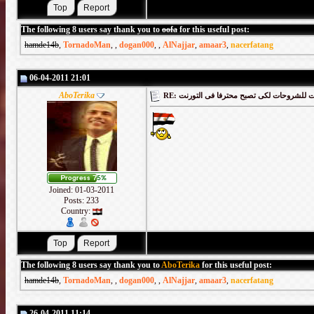
The following 8 users say thank you to
oofa
for this useful post:
hamde14b
,
TornadoMan
,
,
dogan000
,
,
AlNajjar
,
amaar3
,
nacerfatang
06-04-2011 21:01
AboTerika
RE: لشروحات لكى تصبح محترفا فى التورنت
Joined: 01-03-2011
Posts: 233
Country:
The following 8 users say thank you to
AboTerika
for this useful post:
hamde14b
,
TornadoMan
,
,
dogan000
,
,
AlNajjar
,
amaar3
,
nacerfatang
26-04-2011 11:14