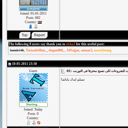
Joined: 01-01-2011
Posts: 602
Country:
The following 8 users say thank you to
risha1
for this useful post:
hamde14b
,
TornadoMan
,
,
dogan000
,
,
AlNajjar
,
amaar3
,
nacerfatang
10-05-2011 23:50
Guest
RE: لشروحات لكى تصبح محترفا فى التورنت
تسلم ايدك ياباشا
Joined: Today
Posts: 0
Country: