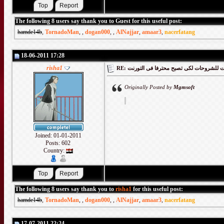
The following 8 users say thank you to Guest for this useful post:
hamde14b
,
TornadoMan
,
,
dogan000
,
,
AlNajjar
,
amaar3
,
nacerfatang
18-06-2011 17:28
risha1
RE: لشروحات لكى تصبح محترفا فى التورنت
Originally Posted by
Mgmsoft
Joined: 01-01-2011
Posts: 602
Country:
The following 8 users say thank you to
risha1
for this useful post:
hamde14b
,
TornadoMan
,
,
dogan000
,
,
AlNajjar
,
amaar3
,
nacerfatang
17-07-2011 22:24