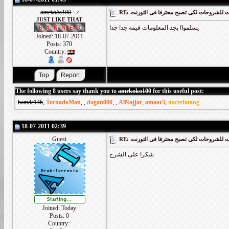
amrkoko100
RE: لشروحات لكى تصبح محترفا فى التورنت
JUST LIKE THAT
يسلمواا بجد المعلومات قيمه جدا جدا
Joined: 18-07-2011
Posts: 370
Country:
The following 8 users say thank you to
amrkoko100
for this useful post:
hamde14b
,
TornadoMan
,
,
dogan000
,
,
AlNajjar
,
amaar3
,
nacerfatang
18-07-2011 02:39
Guest
RE: لشروحات لكى تصبح محترفا فى التورنت
شكرا على الشرح
Joined: Today
Posts: 0
Country: