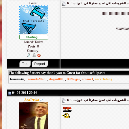
Guest
RE: لشروحات لكى تصبح محترفا فى التورنت
ااااااااااااااااااااا ااااااا
اااااااااااااا
Joined: Today
Posts: 0
Country:
The following 8 users say thank you to Guest for this useful post:
hamde14b
,
TornadoMan
,
,
dogan000
,
,
AlNajjar
,
amaar3
,
nacerfatang
04-04-2011 20:16
AboTerika
RE: لشروحات لكى تصبح محترفا فى التورنت