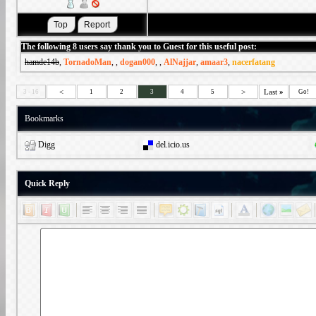
The following 8 users say thank you to Guest for this useful post:
hamde14b
,
TornadoMan
,
,
dogan000
,
,
AlNajjar
,
amaar3
,
nacerfatang
<
>
Last
»
3 - 16
1
2
3
4
5
Go!
Bookmarks
Digg
del.icio.us
Quick Reply