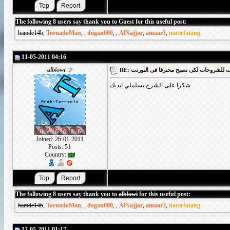
The following 8 users say thank you to Guest for this useful post:
hamde14b
,
TornadoMan
,
,
dogan000
,
,
AlNajjar
,
amaar3
,
nacerfatang
11-05-2011 04:16
alblowi
RE: لشروحات لكى تصبح محترفا فى التورنت
شكرا على الشرح يسلملي ايديك
Joined: 26-01-2011
Posts: 51
Country:
The following 8 users say thank you to
alblowi
for this useful post:
hamde14b
,
TornadoMan
,
,
dogan000
,
,
AlNajjar
,
amaar3
,
nacerfatang
12-05-2011 01:17