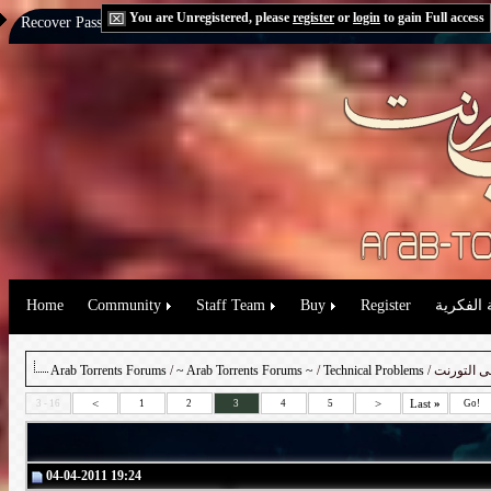
You are Unregistered, please
register
or
login
to gain Full access
Recover Password:
via Email
|
via Question
Home
Community
Staff Team
Buy
Register
 الفكرية
Arab Torrents Forums
/
~ Arab Torrents Forums ~
/
Technical Problems
/ التورنت
<
>
Last
»
3 - 16
1
2
3
4
5
Go!
04-04-2011 19:24