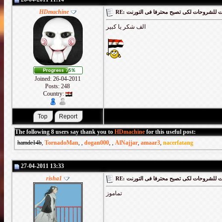
HDmachine
RE: لشروحات لكى تصبح محترفا فى التورنت
الف شكر يا كبير
Joined: 26-04-2011
Posts: 248
Country:
The following 8 users say thank you to
HDmachine
for this useful post:
hamde14b
,
TornadoMan
,
,
dogan000
,
,
AlNajjar
,
amaar3
,
nacerfatang
27-04-2011 13:33
risha1
RE: لشروحات لكى تصبح محترفا فى التورنت
تماموز