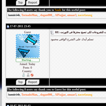
The following 8 users say thank you to
Souls
for this useful post:
hamde14b
,
TornadoMan
,
,
dogan000
,
,
AlNajjar
,
amaar3
,
nacerfatang
17-07-2011 23:45
Guest
RE: لشروحات لكى تصبح محترفا فى التورنت
تسلم أيدك على الشرح الوافى محمود
Joined: Today
Posts: 0
Country:
The following 8 users say thank you to Guest for this useful post:
hamde14b
,
TornadoMan
,
,
dogan000
,
,
AlNajjar
,
amaar3
,
nacerfatang
18-07-2011 01:43