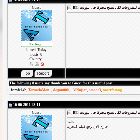
Guest
RE: لشروحات لكى تصبح محترفا فى التورنت
Joined: Today
Posts: 0
Country:
The following 8 users say thank you to Guest for this useful post:
hamde14b
,
TornadoMan
,
,
dogan000
,
,
AlNajjar
,
amaar3
,
nacerfatang
16-06-2011 23:11
Guest
RE: لشروحات لكى تصبح محترفا فى التورنت
جامد
جارى الان رفع فيلم كتجربه