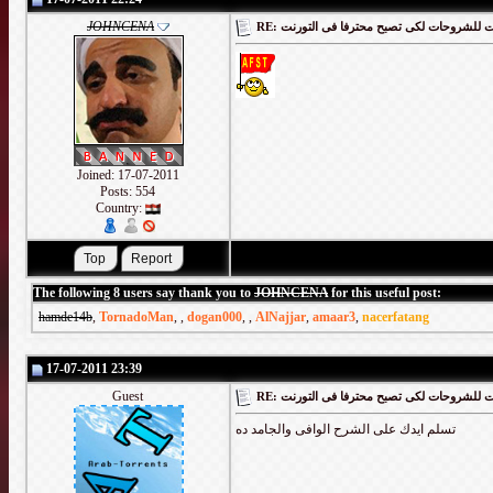
JOHNCENA
RE: لشروحات لكى تصبح محترفا فى التورنت
Joined: 17-07-2011
Posts: 554
Country:
The following 8 users say thank you to
JOHNCENA
for this useful post:
hamde14b
,
TornadoMan
,
,
dogan000
,
,
AlNajjar
,
amaar3
,
nacerfatang
17-07-2011 23:39
Guest
RE: لشروحات لكى تصبح محترفا فى التورنت
تسلم ايدك على الشرح الوافى والجامد ده