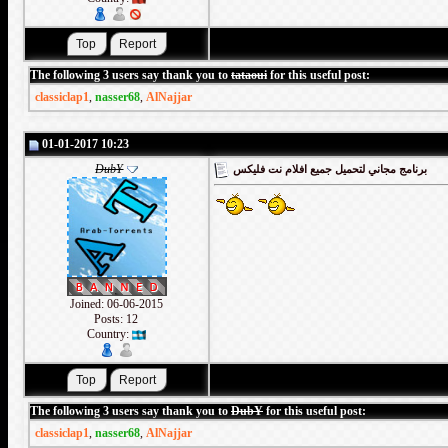
The following 3 users say thank you to
tataoui
for this useful post:
classiclap1
,
nasser68
,
AlNajjar
01-01-2017 10:23
DubY
برنامج مجاني لتحميل جميع افلام نت فليكس
Joined: 06-06-2015
Posts: 12
Country:
The following 3 users say thank you to
DubY
for this useful post:
classiclap1
,
nasser68
,
AlNajjar