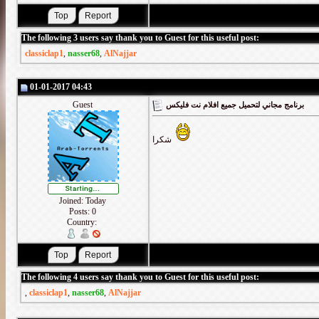
The following 3 users say thank you to Guest for this useful post:
classiclap1
,
nasser68
,
AlNajjar
01-01-2017 04:43
Guest
برنامج مجاني لتحميل جميع افلام نت فليكس
شكرا
Joined: Today
Posts: 0
Country:
The following 4 users say thank you to Guest for this useful post:
,
classiclap1
,
nasser68
,
AlNajjar