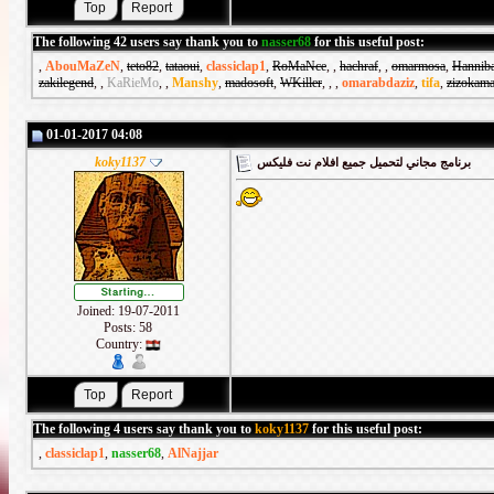
The following 42 users say thank you to
nasser68
for this useful post:
,
AbouMaZeN
,
teto82
,
tataoui
,
classiclap1
,
RoMaNce
,
,
hachraf
,
,
omarmosa
,
Hanniba
zakilegend
,
,
KaRieMo
,
,
Manshy
,
madosoft
,
WKiller
,
,
,
omarabdaziz
,
tifa
,
zizokama
01-01-2017 04:08
koky1137
برنامج مجاني لتحميل جميع افلام نت فليكس
Joined: 19-07-2011
Posts: 58
Country:
The following 4 users say thank you to
koky1137
for this useful post:
,
classiclap1
,
nasser68
,
AlNajjar