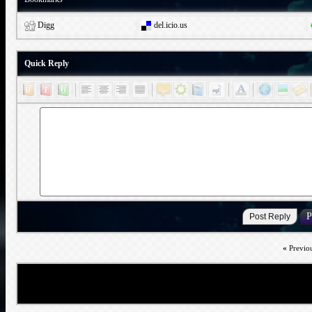
Digg
del.icio.us
Quick Reply
«
Previo