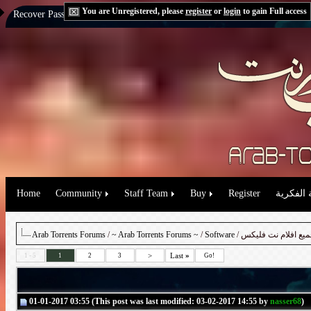
You are Unregistered, please
register
or
login
to gain Full access
Recover Password:
via Email
|
via Question
Home
Community
Staff Team
Buy
Register
 الفكرية
Arab Torrents Forums
/
~ Arab Torrents Forums ~
/
Software
/ يع افلام نت فليكس
>
Last
»
1 - 5
1
2
3
Go!
01-01-2017 03:55 (This post was last modified: 03-02-2017 14:55 by
nasser68
)