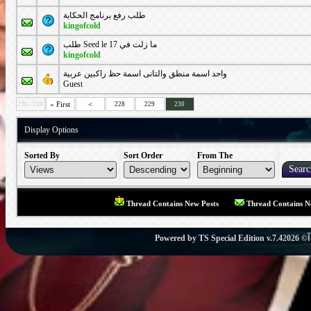
طلب رفع برنامج الحكاية
kingofcold
طلب Seed le ما زلت في 17
kingofcold
واحد اسمة منطق والتانى اسمة حظ راكبين عربية
Guest
« First
<
230 - 230
228
229
230
Display Options
Sorted By
Sort Order
From The
Thread Contains New Posts
Thread Contains N
Powered by
TS Special Edition v.7.4