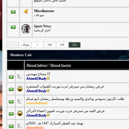
قسم خاص بااخبار الموقع
Miscellaneous
منوعات
Sport News
أخبار الرياضة
« First
<
230 - 230
228
229
230
Members Cafe
/
Thread Subject
Thread Starter
محتاج مهندس IT
AhmedElhady
عرض رمضان من سيرفر عرب تورنت للقنوات المشفره
AhmedElhady
طلب كارتون سنوحي وداندي والسيد ورطة ومسلسل رمضان اببو صيام
youssefahmed
عرض العيد من سيرفر عرب تورنت لعيون اعضاء التراكر
AhmedElhady
تهنئة عيد الفطر المبارك 1447 هـ - 2026م .
ahmeddodo