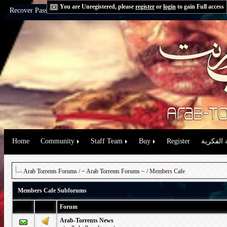
You are Unregistered, please
register
or
login
to gain Full access
Recover Password:
via Email
|
via Question
Home
Community
Staff Team
Buy
Register
 الفكرية
Arab Torrents Forums
/
~ Arab Torrents Forums ~
/ Members Cafe
Members Cafe Subforums
Forum
Arab-Torrents News