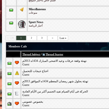
قسم خاص بااخبار الموقع
Miscellaneous
منوعات
Sport News
أخبار الرياضة
>
Last
»
1 - 230
1
2
3
Members Cafe
/
Thread Subject
Thread Starter
تهنئة وقفة عرفات وعيد الاضحى المبارك 1434ه 2013م.
Guest
احتاج جيجات للتحميل
Guest
تهنئة بحلول شهر رمضان المعظم 1434ه الموافق 2013م
Guest
الحركة فى أيام الصيام تفيد الجسم أكثر من الأيام العادية
Guest
بخصوص عضويتى
Guest