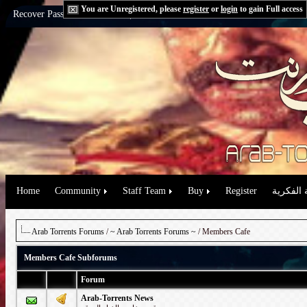
You are Unregistered, please
register
or
login
to gain Full access
Recover Password:
via Email
|
via Question
Home
Community
Staff Team
Buy
Register
 الفكرية
Arab Torrents Forums
/
~ Arab Torrents Forums ~
/ Members Cafe
Members Cafe Subforums
Forum
Arab-Torrents News