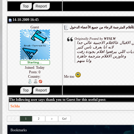
14-10-2009 16:45
Guest
أفلام المترجمة الرجاء من جميع الأعضاء الدخول
Originally Posted by
WYSLW
الاقبال عالافلام الاجنبية عالي جدا
لانه انا بعرف ناس كتير
ديات اللي بيرفعوا افلام بجودة زفت
وعاوزين الافلام مترجمة جاهزة
وانا منهم
Joined: Today
Posts: 0
Country:
Me too
The following user says thank you to Guest for this useful post:
Se3da
>
1 - 2
1
2
Go!
Bookmarks