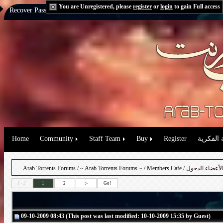
You are Unregistered, please
register
or
login
to gain Full access
Recover Password:
via Email
|
via Question
 الفكرية
Register
Buy
Staff Team
Community
Home
الأعضاء الدخول
Members Cafe
/
~ Arab Torrents Forums ~
/
Arab Torrents Forums
>
1 - 2
1
2
Go!
09-10-2009 08:43 (This post was last modified: 10-10-2009 15:35 by Guest)