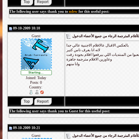
The following user says thank you to
ndew
for this useful post:
09-10-2009 10:10
Guest
أفلام المترجمة الرجاء من جميع الأعضاء الدخول
بالعكس الاقبال عالافلام الاجنبية عالي جدا
لانه انا بعرف ناس كتير
عبوا من المنتديات اللي بيرفعوا افلام بجودة زفت
وعاوزين الافلام مترجمة جاهزة
وانا منهم
Joined: Today
Posts: 0
Country:
The following user says thank you to Guest for this useful post:
09-10-2009 10:21
Guest
أفلام المترجمة الرجاء من جميع الأعضاء الدخول