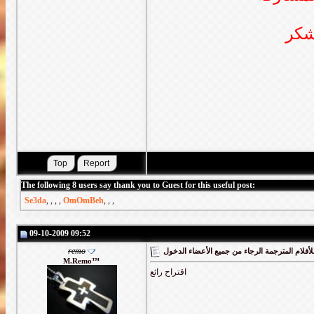
شكر
The following 8 users say thank you to Guest for this useful post:
Se3da
,
,
,
,
OmOmBeh
,
,
,
09-10-2009 09:52
remo
أفلام المترجمة الرجاء من جميع الأعضاء الدخول
M.Remo™
اقتراح رائع