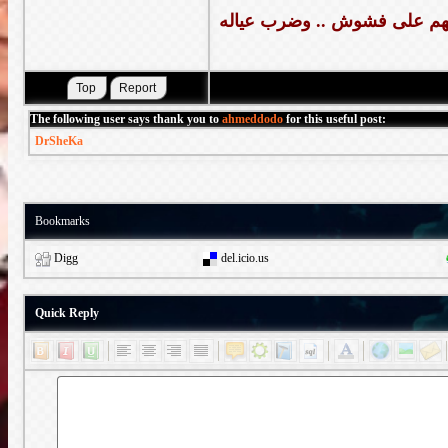
نهم على فشوش .. وضرب عياله
The following user says thank you to
ahmeddodo
for this useful post:
DrSheKa
Bookmarks
Digg
del.icio.us
Quick Reply