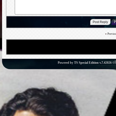
«
Previo
Powered by
TS Special Edition v.7.4