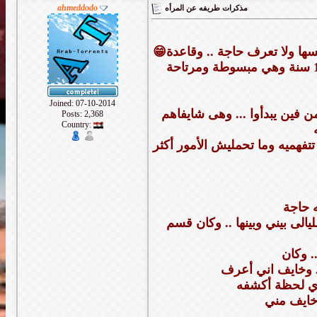
ahmeddodo
مذكرات طريفه عن المرأه
😁واحدة جوزها اتجوز عليها ولما عرفت الحكاية من بعيد لبعيد عملت نفسها ولا تعرف حاجة .. وقاعدة
مع زوجها عاااااادى واﻷمور على أحسن ما يكون وعايشة حياتها و16 سنة وهي مبسوطة ومرتاحة
Joined: 07-10-2014
 فين يبدأوا ... وهى شايفاهم
Posts: 2,368
Country:
تتفهميه وما تحمليش اﻷمور أكثر
لى بيني وبينها .. وكان قسم
. وكان
. وخايف اني أعرف