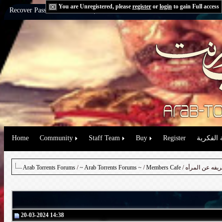
You are Unregistered, please
register
or
login
to gain Full access
Recover Password:
via Email
|
via Question
 الفكرية
Register
Buy
Staff Team
Community
Home
ريفه عن المرأه
Members Cafe
/
~ Arab Torrents Forums ~
/
Arab Torrents Forums
20-03-2024 14:38