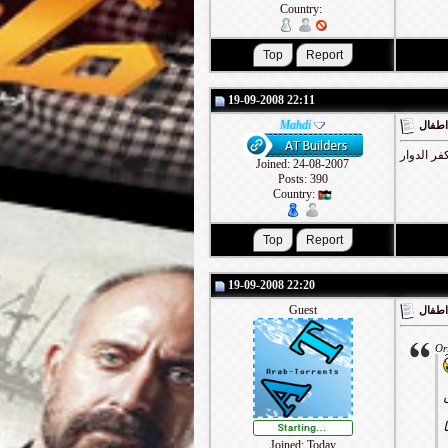
Country:
19-09-2008 22:11
Mahdi
 اطفال
Joined: 24-08-2007
Posts: 390
Country:
19-09-2008 22:20
Guest
 اطفال
Or
Joined: Today