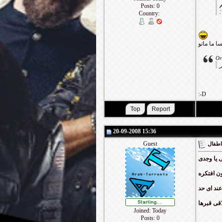
Posts: 0
Country:
ا ما ماتو
Or
:-D
20-09-2008 15:36
Guest
 اطفال
 يا وجدى
ن افتكره
عند اى حد
اقى قبرها
Joined: Today
Posts: 0