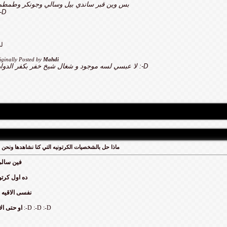
بس وين قبر ساندي بيل وسالي وجونكر وطمطم
:-D
لس
iginally Posted by
Mahdi
لا عبسي لسه موجود و شغال شيخ خفر بكفر الدوار :-D
ماذا حل بالشخصيات الكرتونيه التي كنا نشاهدها ونحن
فين سالى
ده اول كرتو
نفسى الاقيه 
:-D :-D :-D
او حتى ال