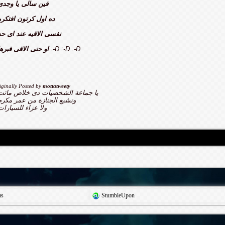
فين سالى يا وجدى
ده اول كرتون افتكره
نفسى الاقيه عند اى حد
:-D :-D :-D
او حتى الاقى قبرها
iginally Posted by
mottatweety
يا جماعة الشخصيات دى خلاص ماتت
وتشيع الجنازة من عمر مكرم
ولا عزاء للسيارات
us
StumbleUpon