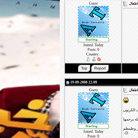
Guest
 اطفال
Joined: Today
Posts: 0
Country:
19-09-2008 22:09
Guest
 اطفال
 الكرتون
له يرحمها
كر وطمطم
Joined: Today
:-D
Posts: 0