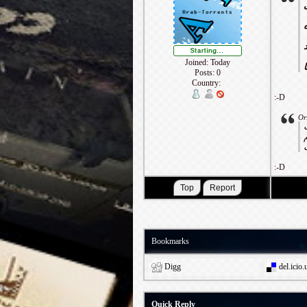
Joined: Today
Posts: 0
Country:
:-D
Or
:-D
Bookmarks
Digg
del.icio.
Quick Reply