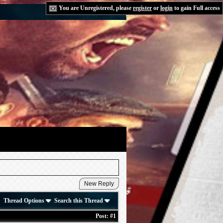
You are Unregistered, please
register
or
login
to gain Full access
Thread Options
Search this Thread
Post:
#1