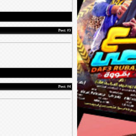
Post:
#3
Post:
#4