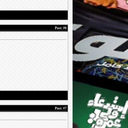
Post:
#6
Post:
#7