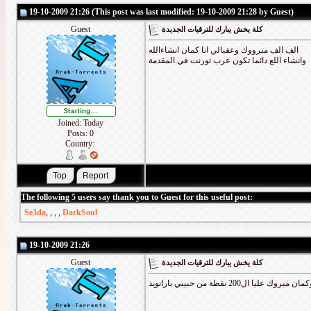
19-10-2009 21:26 (This post was last modified: 19-10-2009 21:28 by Guest)
Guest
كلة يخش يبارك للترقيات الجديدة
الف الف مبرووك وعقبالي انا كمان انشاءالله
وانشاء اللع دائما تكون عرب تورنت في المقدمة
Joined: Today
Posts: 0
Country:
The following 5 users say thank you to Guest for this useful post:
Se3da
,
,
,
,
DarkSoul
19-10-2009 21:26
Guest
كلة يخش يبارك للترقيات الجديدة
مان مبروك عليا ال200 نقطة من حبيبي بارانويد