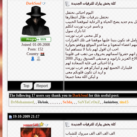
DarkSoul
كلة يخش يبارك للترقيات الجديدة
اليوم احبائى نحتفل
نحتفل بترقيات طال انتظارها
ل بدم جديد يضخ الحياة و الرعاية لموقعنا الحبيب
و باسم عرب تورنت اتكلم
انا دارك سول
و كل محبى عرب تورنت
مل قد نكون بنينا عليها موقفنا فى تلك القرارات
Joined: 01-09-2008
نهم اعضاء امتعونا و ساعدو الموقع ووقفو بجوارة
Posts: 152
احب ان اقول لهم باننا لا ننساهم ابدا
Country:
 انهم حفروا اسمائهم بحروف من ذهب فى قلوبنا
 العزيز بارانويد و صديقى الصدوق رويال 2000
و انا احبائى فى غاية السعادة لهم
فليبارك الجميع لهم و ليباركو هم عرب تورنت
و اريد ان تكون قلوبكم معى
و ليكن اللة معنا جميعا
The following 17 users say thank you to
DarkSoul
for this useful post:
DrMohammed
,
,
ThAnk
,
,
,
,
,
,
,
,
Se3da
,
,
,
SaNTaCrOuZ
,
,
Jackieboy
,
tito15
19-10-2009 21:17
كلة يخش يبارك للترقيات الجديدة
yasser540
الف الف الف الف مبروك للشباب