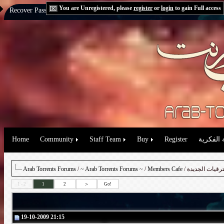
You are Unregistered, please
register
or
login
to gain Full access
Recover Password:
via Email
|
via Question
Home
Community
Staff Team
Buy
Register
 الفكرية
Arab Torrents Forums
/
~ Arab Torrents Forums ~
/
Members Cafe
/ قيات الجديدة
>
1 - 2
1
2
Go!
19-10-2009 21:15