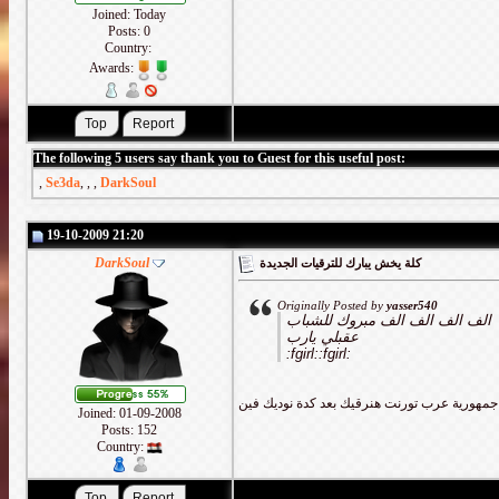
Joined: Today
Posts: 0
Country:
Awards:
The following 5 users say thank you to Guest for this useful post:
,
Se3da
,
,
,
DarkSoul
19-10-2009 21:20
DarkSoul
كلة يخش يبارك للترقيات الجديدة
Originally Posted by
yasser540
الف الف الف الف مبروك للشباب
عقبلي يارب
:fgirl::fgirl:
 جمهورية عرب تورنت هنرقيك بعد كدة نوديك فين
Joined: 01-09-2008
Posts: 152
Country: