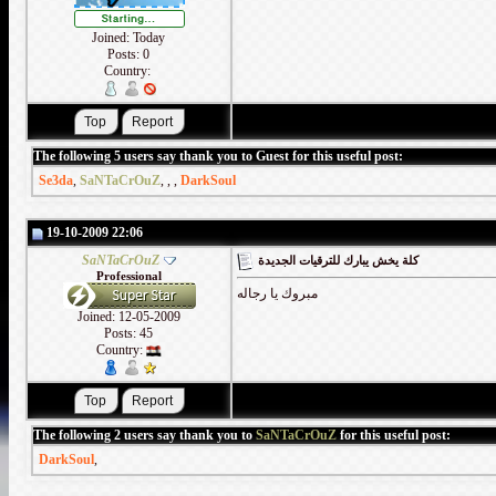
Joined: Today
Posts: 0
Country:
The following 5 users say thank you to Guest for this useful post:
Se3da
,
SaNTaCrOuZ
,
,
,
DarkSoul
19-10-2009 22:06
SaNTaCrOuZ
كلة يخش يبارك للترقيات الجديدة
Professional
مبروك يا رجاله
Joined: 12-05-2009
Posts: 45
Country:
The following 2 users say thank you to
SaNTaCrOuZ
for this useful post:
DarkSoul
,