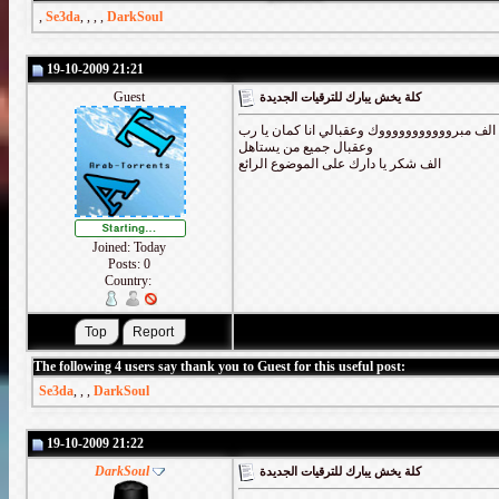
,
Se3da
,
,
,
,
DarkSoul
19-10-2009 21:21
Guest
كلة يخش يبارك للترقيات الجديدة
الف مبروووووووووووك وعقبالي انا كمان يا رب
وعقبال جميع من يستاهل
الف شكر يا دارك على الموضوع الرائع
Joined: Today
Posts: 0
Country:
The following 4 users say thank you to Guest for this useful post:
Se3da
,
,
,
DarkSoul
19-10-2009 21:22
DarkSoul
كلة يخش يبارك للترقيات الجديدة