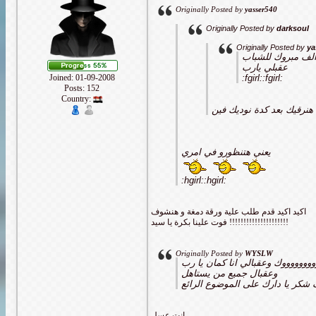
Originally Posted by
yasser540
Originally Posted by
darksoul
Originally Posted by
ya
لف مبروك للشباب
عقبلي يارب
Joined: 01-09-2008
:fgirl::fgirl:
Posts: 152
Country:
هنرقيك بعد كدة نوديك فين
يعني هتنظورو في امري
:hgirl::hgirl:
اكيد اكيد قدم طلب علية ورقة دمغة و هنشوف
فوت علينا بكرة يا سيد !!!!!!!!!!!!!!!!!!!!!
Originally Posted by
WYSLW
وووووووك وعقبالي انا كمان يا رب
وعقبال جميع من يستاهل
 شكر يا دارك على الموضوع الرائع
انت عسل