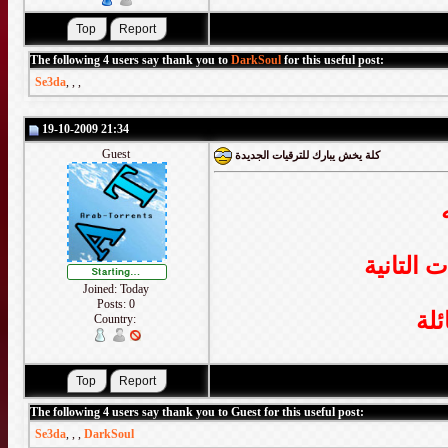
The following 4 users say thank you to
DarkSoul
for this useful post:
Se3da
,
,
,
19-10-2009 21:34
Guest
كلة يخش يبارك للترقيات الجديدة
 التانية
Joined: Today
Posts: 0
ئلة
Country:
The following 4 users say thank you to Guest for this useful post:
Se3da
,
,
,
DarkSoul