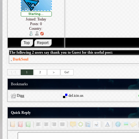
Joined: Today
Posts: 0
Country:
The following 2 users say thank you to Guest for this useful post:
,
DarkSoul
>
1 - 2
1
2
Go!
Bookmarks
Digg
del.icio.us
Quick Reply