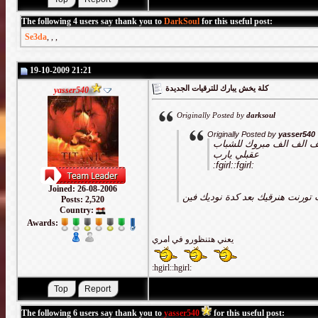
The following 4 users say thank you to
DarkSoul
for this useful post:
Se3da
,
,
,
19-10-2009 21:21
كلة يخش يبارك للترقيات الجديدة
yasser540
Originally Posted by
darksoul
Originally Posted by
yasser540
ف الف الف مبروك للشباب
عقبلي يارب
:fgirl::fgirl:
Joined: 26-08-2006
 تورنت هنرقيك بعد كدة نوديك فين
Posts: 2,520
Country:
Awards:
يعني هتنظورو في امري
:hgirl::hgirl:
The following 6 users say thank you to
yasser540
for this useful post: