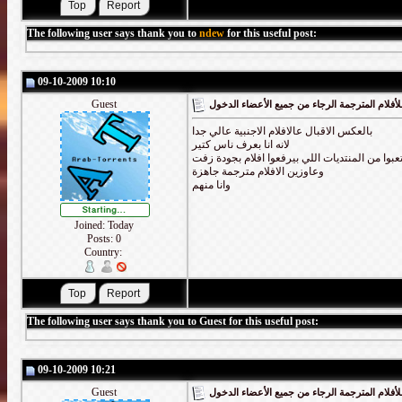
The following user says thank you to
ndew
for this useful post:
09-10-2009 10:10
Guest
أفلام المترجمة الرجاء من جميع الأعضاء الدخول
بالعكس الاقبال عالافلام الاجنبية عالي جدا
لانه انا بعرف ناس كتير
عبوا من المنتديات اللي بيرفعوا افلام بجودة زفت
وعاوزين الافلام مترجمة جاهزة
وانا منهم
Joined: Today
Posts: 0
Country:
The following user says thank you to Guest for this useful post:
09-10-2009 10:21
Guest
أفلام المترجمة الرجاء من جميع الأعضاء الدخول