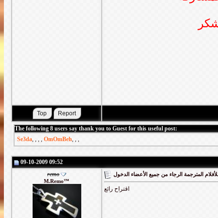
شكر
The following 8 users say thank you to Guest for this useful post:
Se3da
,
,
,
,
OmOmBeh
,
,
,
09-10-2009 09:52
remo
أفلام المترجمة الرجاء من جميع الأعضاء الدخول
M.Remo™
اقتراح رائع