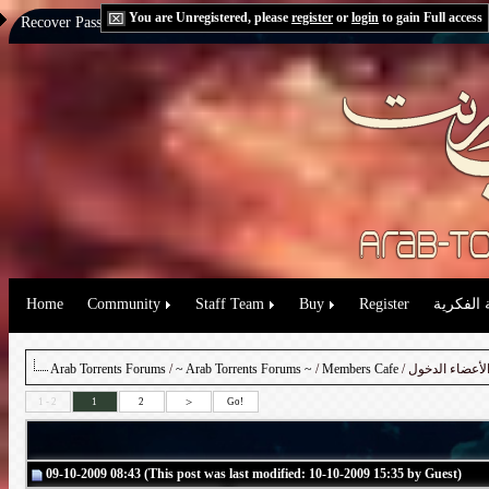
You are Unregistered, please
register
or
login
to gain Full access
Recover Password:
via Email
|
via Question
 الفكرية
Register
Buy
Staff Team
Community
Home
الأعضاء الدخول
Members Cafe
/
~ Arab Torrents Forums ~
/
Arab Torrents Forums
>
1 - 2
1
2
Go!
09-10-2009 08:43 (This post was last modified: 10-10-2009 15:35 by Guest)