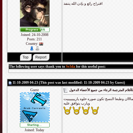
اقتراح رائع و بإذن الله يتنفذ
Joined: 24-10-2008
Posts: 211
Country:
The following user says thank you to
Se3da
for this useful post:
11-10-2009 04:23 (This post was last modified: 11-10-2009 04:23 by Guest)
Guest
أفلام المترجمة الرجاء من جميع الأعضاء الدخول
كماااان وطبعا النسخ تكون صوره حلوه ياريييييييت
ويارب يتوافق عليه
Joined: Today