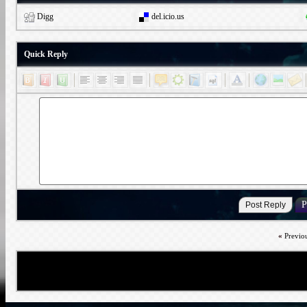
Digg
del.icio.us
Quick Reply
«
Previo