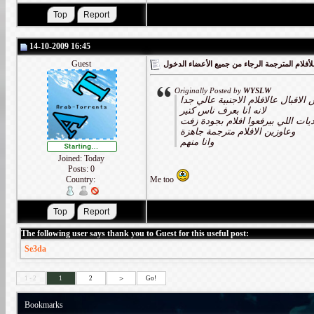
14-10-2009 16:45
Guest
أفلام المترجمة الرجاء من جميع الأعضاء الدخول
Originally Posted by
WYSLW
الاقبال عالافلام الاجنبية عالي جدا
لانه انا بعرف ناس كتير
ديات اللي بيرفعوا افلام بجودة زفت
وعاوزين الافلام مترجمة جاهزة
وانا منهم
Joined: Today
Posts: 0
Country:
Me too
The following user says thank you to Guest for this useful post:
Se3da
>
1 - 2
1
2
Go!
Bookmarks