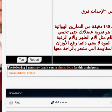
قالت ناتالي: "10000 خطوة هي هدف جيد، لكن يجب أن تقرن ذلك بـ 150 دقيقة من التمارين الهوائية
ح هو تقوية عضلاتك حتى تحمي
مثل آلام الظهر وآلام الرقبة
قوة لا يعني دائما رفع الأوزان
The following 2 users say thank you to
ahmeddodo
for this useful post:
amrmukhtar
,
bolbol
Bookmarks
Digg
del.icio.us