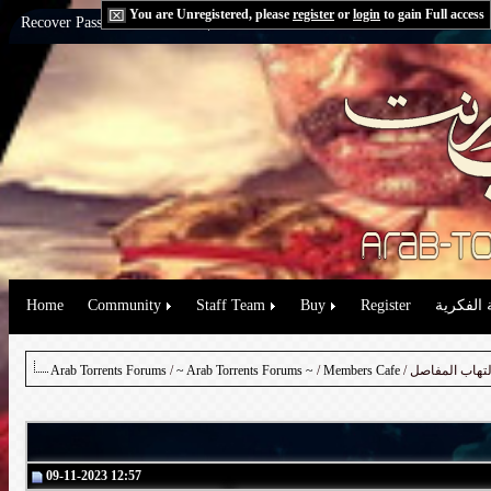
You are Unregistered, please
register
or
login
to gain Full access
Recover Password:
via Email
|
via Question
 الفكرية
Register
Buy
Staff Team
Community
Home
Arab Torrents Forums
/
~ Arab Torrents Forums ~
/
Members Cafe
09-11-2023 12:57