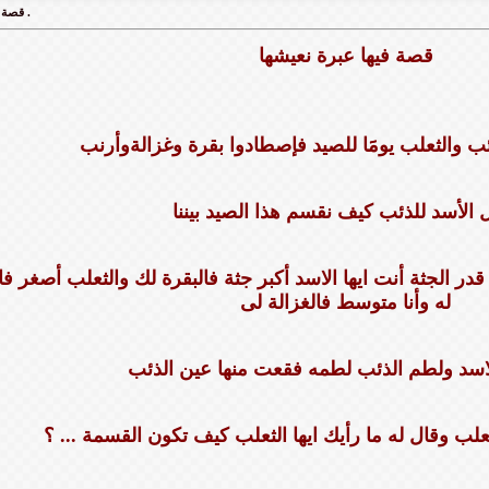
قصة وعبرة .
قصة فيها عبرة نعيشها
ﺐ ﻭﺍﻟﺜﻌﻠﺐ يومََا ﻟﻠﺼﻴﺪ فإصطادوا ﺑﻘﺮﺓ ﻭﻏﺰﺍﻟﺔﻭﺃﺭﻧﺐ
 ﺍلأﺳﺪ ﻟﻠﺬﺋﺐ ﻛﻴﻒ ﻧﻘﺴﻢ ﻫﺬﺍ ﺍﻟﺼﻴﺪ ﺑﻴﻨﻨﺎ
ﺪﺭ ﺍﻟﺠﺜﺔ ﺃﻧﺖ ﺍﻳﻬﺎ ﺍﻻﺳﺪ ﺃﻛﺒﺮ ﺟﺜﺔ ﻓﺎﻟﺒﻘﺮﺓ ﻟﻚ ﻭﺍﻟﺜﻌﻠﺐ ﺃﺻﻐﺮ ﻓ
ﻟﻪ ﻭﺃﻧﺎ ﻣﺘﻮﺳﻂ ﻓﺎﻟﻐﺰﺍﻟﺔ ﻟﻰ
ﺪ ﻭﻟﻄﻢ ﺍﻟﺬﺋﺐ ﻟﻄﻤﻪ ﻓﻘﻌﺖ ﻣﻨﻬﺎ ﻋﻴﻦ ﺍﻟﺬﺋﺐ
ﻌﻠﺐ ﻭﻗﺎﻝ ﻟﻪ ﻣﺎ ﺭﺃﻳﻚ ﺍﻳﻬﺎ ﺍﻟﺜﻌﻠﺐ ﻛﻴﻒ ﺗﻜﻮﻥ ﺍﻟﻘﺴﻤﺔ ... ؟