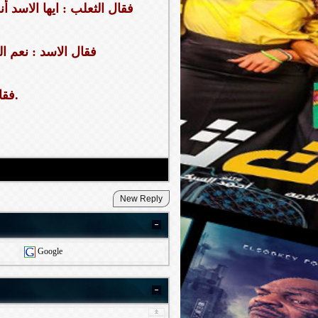
ﻓﻘﺎﻝ ﺍﻟﺜﻌﻠﺐ : ﺍﻳﻬﺎ ﺍﻻﺳﺪ
ﻓﻘﺎﻝ ﺍﻻﺳﺪ : ﻧﻌﻢ ﺍﻟ
ﻓﻘﺎﻝ ﺍﻟﺜﻌﻠﺐ ﺗﻌﻠﻤﺖ ﺍﻟﺤﻜﻤﺔ ﻣﻦ ﻋﻴﻦ ﺍﻟﺬﺋﺐ.
Google