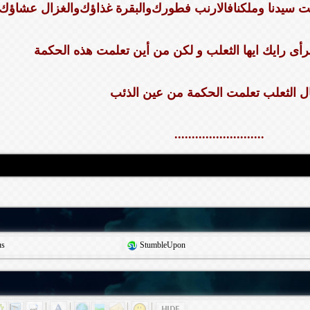
 ﺃﻧﺖ ﺳﻴﺪﻧﺎ ﻭﻣﻠﻜﻨﺎﻓﺎﻻﺭﻧﺐ ﻓﻄﻮﺭﻙﻭﺍﻟﺒﻘﺮﺓ ﻏﺬﺍؤﻙﻭﺍﻟﻐﺰﺍﻝ ﻋﺸﺎؤﻙ
ﺮﺃﻯ ﺭﺍﻳﻚ ﺍﻳﻬﺎ ﺍﻟﺜﻌﻠﺐ و لكن ﻣﻦ ﺃﻳﻦ ﺗﻌﻠﻤﺖ ﻫﺬﻩ ﺍﻟﺤﻜﻤﺔ
..........................
us
StumbleUpon