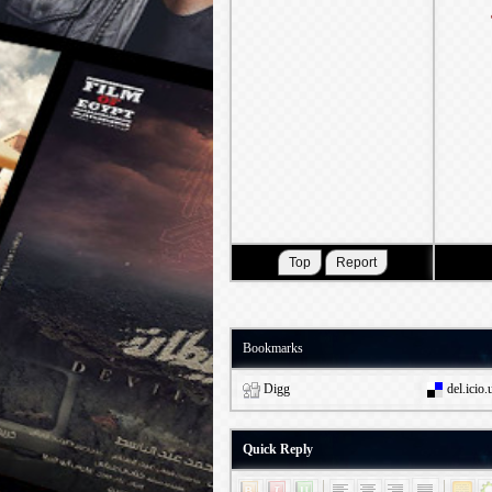
Bookmarks
Digg
del.icio.
Quick Reply