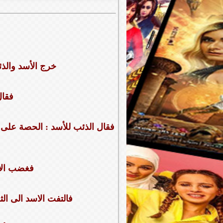
ﺧﺮﺝ ﺍلأﺳﺪ ﻭﺍﻟﺬﺋ
ﻓﻘﺎﻝ
ﻓﻘﺎﻝ ﺍﻟﺬﺋﺐ للأسد : ﺍﻟﺤﺼﺔ ﻋﻠﻰ ﻗ
ﻓﻐﻀﺐ ﺍﻻﺳ
ﻓﺎﻟﺘﻔﺖ ﺍﻻﺳﺪ ﺍﻟﻰ ﺍﻟﺜ