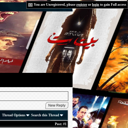
You are Unregistered, please
register
or
login
to gain Full access
Thread Options
Search this Thread
Post:
#1