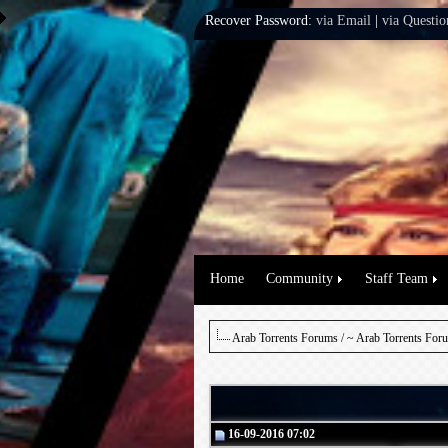
Recover Password:
via Email
|
via Questio
Home
Community
Staff Team
Arab Torrents Forums
/
~ Arab Torrents For
16-09-2016 07:02