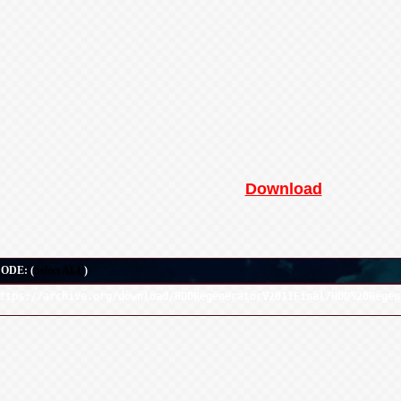
Download
ODE: (
Select ALL
)
ttps://archive.org/download/HDDRegeneratorV2011Final/HDD%20Regen