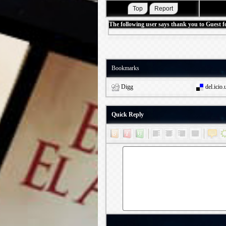
The following user says thank you to Guest fo
Bookmarks
Digg
del.icio.
Quick Reply