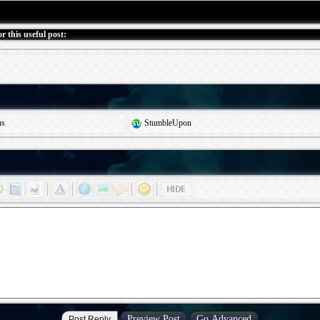
r this useful post:
us
StumbleUpon