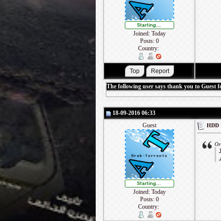
Joined: Today
Posts: 0
Country:
The following user says thank you to Guest fo
18-09-2016 06:33
Guest
Or
Joined: Today
Posts: 0
Country: