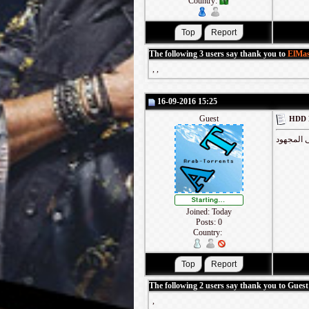
Country:
The following 3 users say thank you to
ElMas
,
,
16-09-2016 15:25
Guest
 المجهود
Joined: Today
Posts: 0
Country:
The following 2 users say thank you to Guest 
,