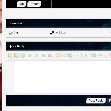
Bookmarks
Digg
del.icio.us
Quick Reply