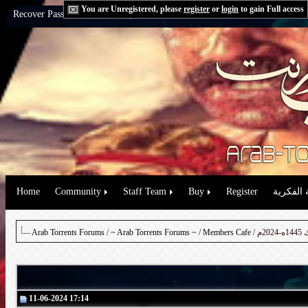
You are Unregistered, please
register
or
login
to gain Full access
Recover Password:
via Email
|
via Question
 الفكرية
Register
Buy
Staff Team
Community
Home
Arab Torrents Forums
/
~ Arab Torrents Forums ~
/
Members Cafe
11-06-2024 17:14