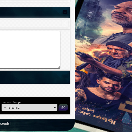
Forum Jump:
econds]