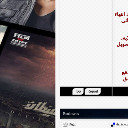
انتهاء
بلاية،
تحويل
فع
Bookmarks
Digg
del.icio.