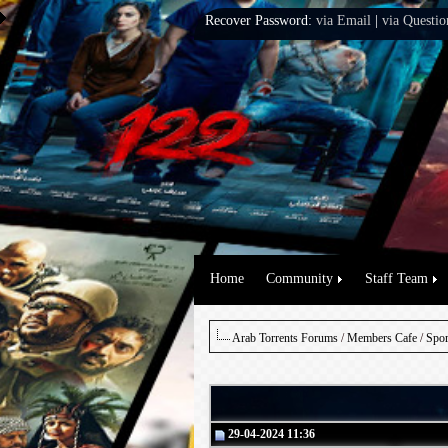
Recover Password:
via Email
|
via Questio
Home
Community
Staff Team
Arab Torrents Forums
/
Members Cafe
/
Spo
29-04-2024 11:36