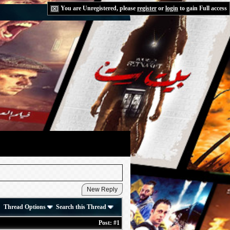
You are Unregistered, please
register
or
login
to gain Full access
Thread Options
Search this Thread
Post:
#1