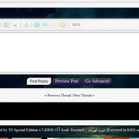
«
Previous Thread
|
Next Thread
»
s
0.031
[Executed in
Arab-TorrentS | عرب تورنت
آ آ© 2026
TS Special Edition v.7.4
ed by