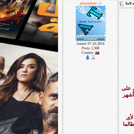
ahmeddodo
 كاملا
Joined: 07-10-2014
Posts: 2,368
Country:
ل على
لأى
الما