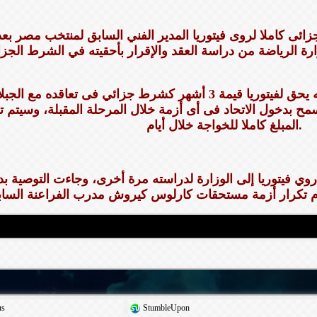
ائى كاملا لروى فيتوريا المدير الفني السابق لمنتخب مصر بعد 
وكشف مصدر باتحاد الكرة أنه يحق لفيتوريا قيمة 3 أشهر كشرط جزائي فى تعاقده مع الج
سمح بدخول الاتحاد فى أى أزمة خلال المرحلة المقبلة، وسيتم 
المبلغ كاملا للخواجة خلال أيام.
وي فيتوريا إلى الوزارة لدراسته مرة أخرى، وجاءت التوصية بد
us
StumbleUpon