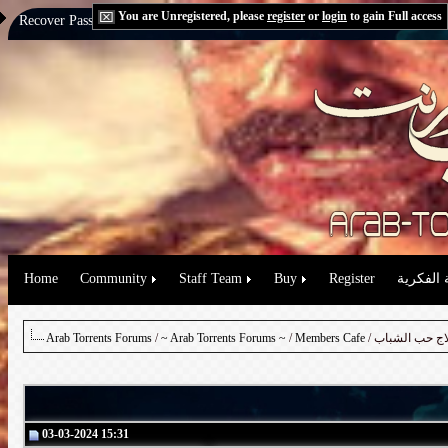
You are Unregistered, please
register
or
login
to gain Full access
Recover Password:
via Email
|
via Question
 الفكرية
Register
Buy
Staff Team
Community
Home
Arab Torrents Forums
/
~ Arab Torrents Forums ~
/
Members Cafe
03-03-2024 15:31