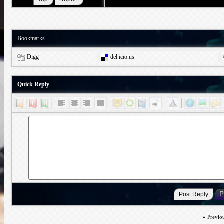
Bookmarks
Digg
del.icio.us
Quick Reply
«
Previo