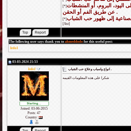
 اليود، البروم، أو المنشطات
[*]
عن طريق الفم أو الحقن .
[*]
[/list]
The following user says thank you to
ahmeddodo
for this useful post:
ledo1
03-03-2024 21:53
ledo1
انواع واسباب وعلاج حب الشباب .
شكرا على هذه المعلومات القيمه
Joined: 03-06-2015
Posts: 47
Country: