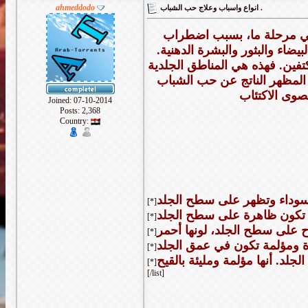
ahmeddodo
انواع واسباب وعلاج حب الشباب .
ي مرحلة ما، بسبب اضطراب
ضاء والبثور والبشرة الدهنية.
فين. فهذه هي المناطق الجلدية
ي المظهر الناتج عن حب الشباب
Joined: 07-10-2014
Posts: 2,368
Country:
[*]
[*]
[*]
[*]
[*]
[/list]